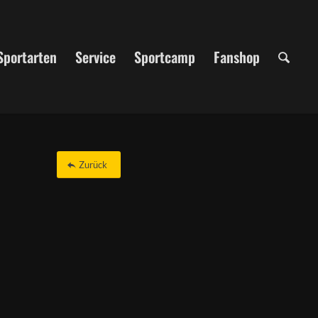
Sportarten
Service
Sportcamp
Fanshop
Zurück
Office 365
Outlook Live