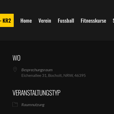
 – KR2
Home
Verein
Fussball
Fitnesskurse
WO
Besprechungsraum
Eichenallee 31, Bocholt, NRW, 46395
VERANSTALTUNGSTYP
le Kalender
iCalendar
Raumnutzung