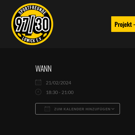
Projekt
WANN
21/02/2024
18:30 - 21:00
ZUM KALENDER HINZUFÜGEN
ICS herunterladen
Goog