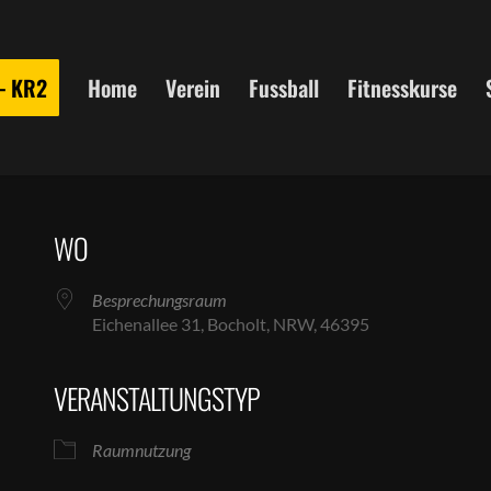
 – KR2
Home
Verein
Fussball
Fitnesskurse
WO
Besprechungsraum
Eichenallee 31, Bocholt, NRW, 46395
VERANSTALTUNGSTYP
le Kalender
iCalendar
Raumnutzung