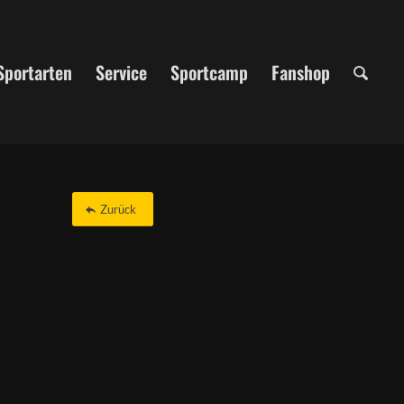
Sportarten
Service
Sportcamp
Fanshop
Zurück
Office 365
Outlook Live