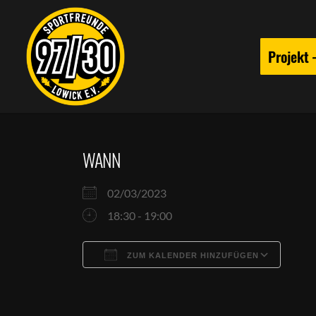
Projekt
WANN
02/03/2023
18:30 - 19:00
ZUM KALENDER HINZUFÜGEN
ICS herunterladen
Goog