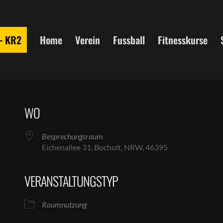
 – KR2
Home
Verein
Fussball
Fitnesskurse
WO
Besprechungsraum
Eichenallee 31, Bocholt, NRW, 46395
VERANSTALTUNGSTYP
le Kalender
iCalendar
Raumnutzung