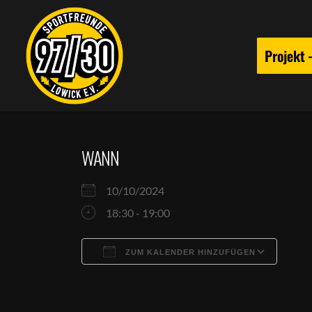
Projekt
WANN
10/10/2024
18:30 - 19:00
ZUM KALENDER HINZUFÜGEN
ICS herunterladen
Goog