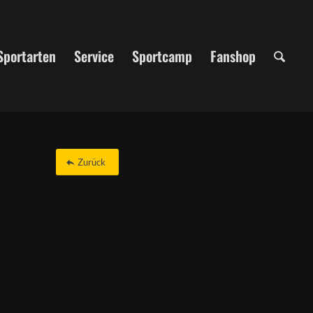
Sportarten
Service
Sportcamp
Fanshop
Zurück
Office 365
Outlook Live