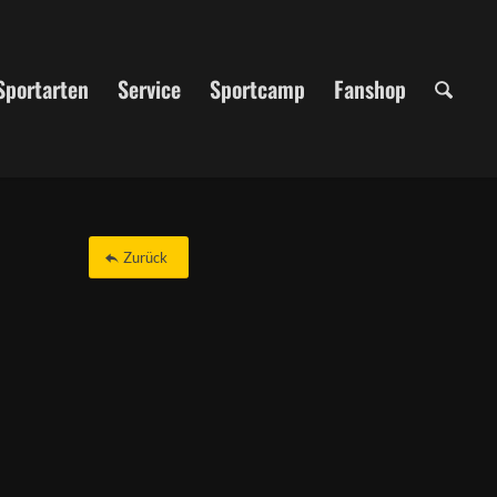
Sportarten
Service
Sportcamp
Fanshop
Zurück
Office 365
Outlook Live