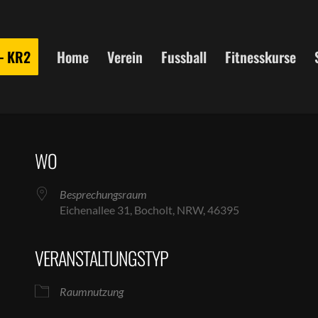
 – KR2
Home
Verein
Fussball
Fitnesskurse
WO
Besprechungsraum
Eichenallee 31, Bocholt, NRW, 46395
VERANSTALTUNGSTYP
le Kalender
iCalendar
Raumnutzung