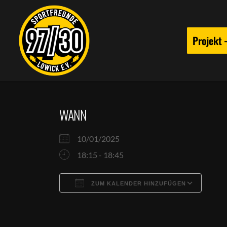
Projekt
WANN
10/01/2025
18:15 - 18:45
ZUM KALENDER HINZUFÜGEN
ICS herunterladen
Goog