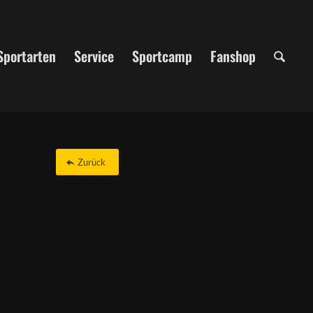
Sportarten
Service
Sportcamp
Fanshop
Zurück
Office 365
Outlook Live