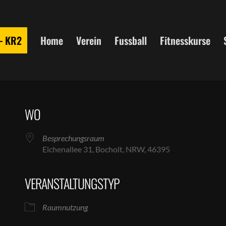
 – KR2
Home
Verein
Fussball
Fitnesskurse
WO
Besprechungsraum
Eichenallee 31, Bocholt, NRW, 46395
VERANSTALTUNGSTYP
le Kalender
iCalendar
Raumnutzung