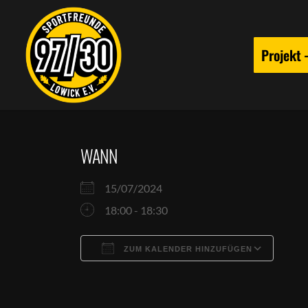
Projekt
WANN
15/07/2024
18:00 - 18:30
ZUM KALENDER HINZUFÜGEN
ICS herunterladen
Goog