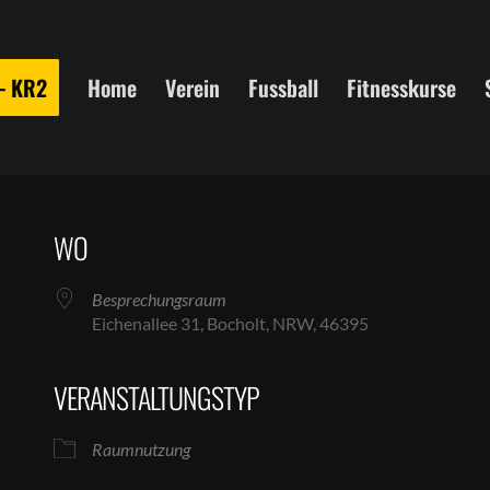
 – KR2
Home
Verein
Fussball
Fitnesskurse
WO
Besprechungsraum
Eichenallee 31, Bocholt, NRW, 46395
VERANSTALTUNGSTYP
le Kalender
iCalendar
Raumnutzung