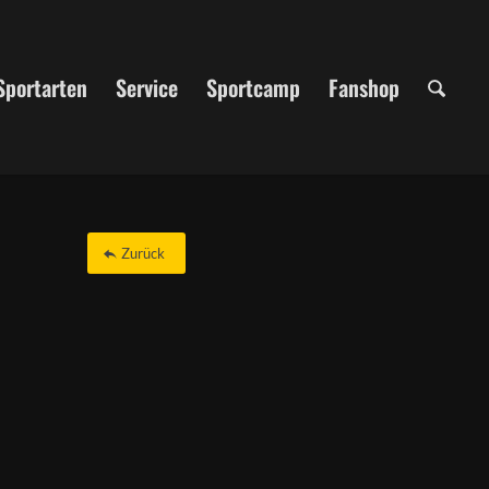
Sportarten
Service
Sportcamp
Fanshop
Zurück
Office 365
Outlook Live