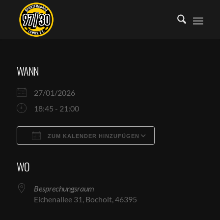
WANN
27/01/2026
18:45 - 21:00
ZUM KALENDER HINZUFÜGEN
ICS herunterladen
Google Kalende
WO
Besprechungsraum
Eichenallee 31, Bocholt, 46395