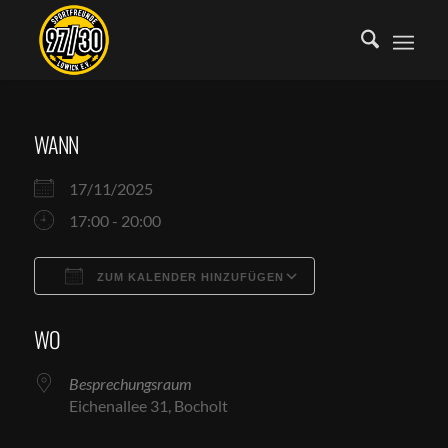
WANN
17/11/2025
17:00 - 20:00
ZUM KALENDER HINZUFÜGEN
ICS herunterladen
Google Kalende
WO
Besprechungsraum
Eichenallee 31, Bocholt