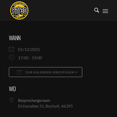
WANN
01/12/2025
17:00 - 19:00
ZUM KALENDER HINZUFÜGEN
ICS herunterladen
Google Kalende
WO
Besprechungsraum
Eichenallee 31, Bocholt, 46395