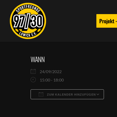
Projekt
WANN
24/09/2022
15:00 - 18:00
ZUM KALENDER HINZUFÜGEN
ICS herunterladen
Goog