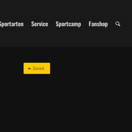
Sportarten
Service
Sportcamp
Fanshop
Zurück
Office 365
Outlook Live