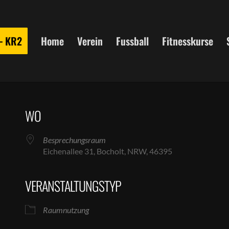
 – KR2
Home
Verein
Fussball
Fitnesskurse
WO
Besprechungsraum
Eichenallee 31, Bocholt, NRW, 46395
VERANSTALTUNGSTYP
le Kalender
iCalendar
Raumnutzung