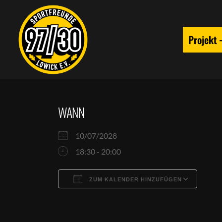
Projekt
WANN
10/07/2028
18:30 - 20:00
ZUM KALENDER HINZUFÜGEN
ICS herunterladen
Goog