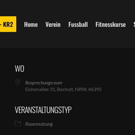
 – KR2
Home
Verein
Fussball
Fitnesskurse
WO
Besprechungsraum
Eichenallee 31, Bocholt, NRW, 46395
VERANSTALTUNGSTYP
le Kalender
iCalendar
Raumnutzung