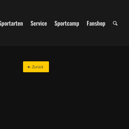
Sportarten
Service
Sportcamp
Fanshop
Zurück
Office 365
Outlook Live