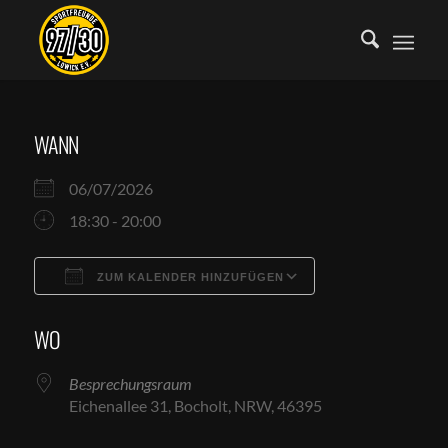
WANN
06/07/2026
18:30 - 20:00
ZUM KALENDER HINZUFÜGEN
ICS herunterladen
Google Kalende
WO
Besprechungsraum
Eichenallee 31, Bocholt, NRW, 46395