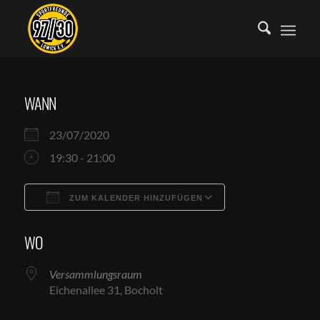
WANN
23/07/2020
19:30 - 21:00
ZUM KALENDER HINZUFÜGEN
ICS herunterladen
Google Kalende
WO
Versammlungsraum
Eichenallee 31, Bocholt