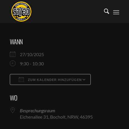
WANN
27/10/2025
9:30 - 10:30
ZUM KALENDER HINZUFÜGEN
ICS herunterladen
Google Kalende
WO
Besprechungsraum
Eichenallee 31, Bocholt, NRW, 46395