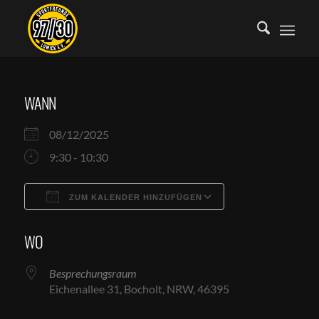
WANN
08/12/2025
9:30 - 10:30
ZUM KALENDER HINZUFÜGEN
ICS herunterladen
Google Kalende
WO
Besprechungsraum
Eichenallee 31, Bocholt, NRW, 46395