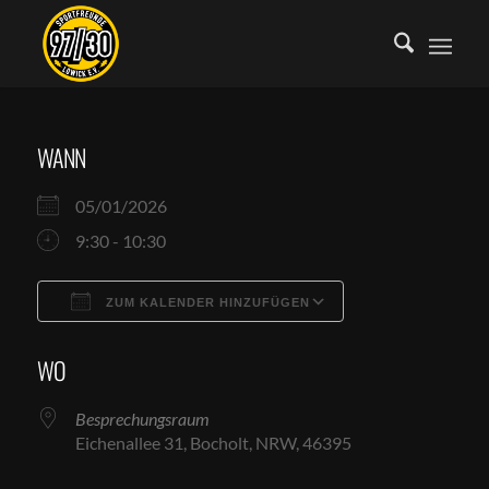
WANN
05/01/2026
9:30 - 10:30
ZUM KALENDER HINZUFÜGEN
ICS herunterladen
Google Kalende
WO
Besprechungsraum
Eichenallee 31, Bocholt, NRW, 46395