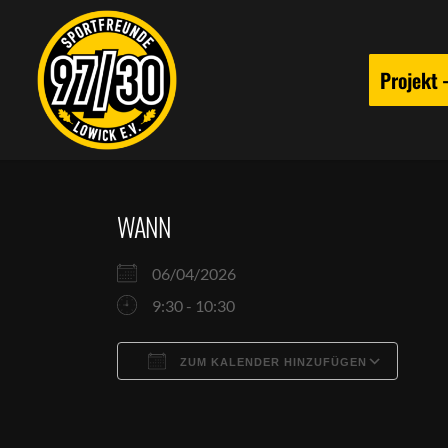
Projekt
WANN
06/04/2026
9:30 - 10:30
ZUM KALENDER HINZUFÜGEN
ICS herunterladen
Goog