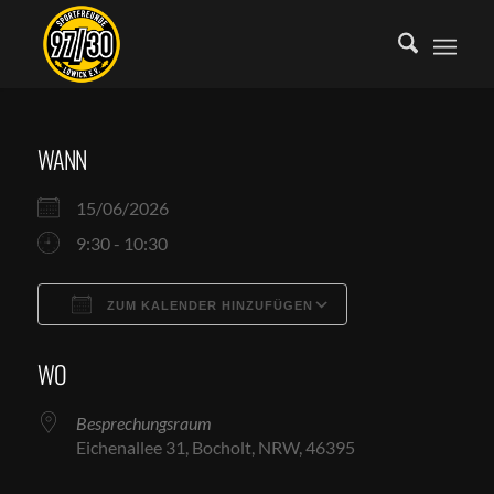
WANN
15/06/2026
9:30 - 10:30
ZUM KALENDER HINZUFÜGEN
ICS herunterladen
Google Kalende
WO
Besprechungsraum
Eichenallee 31, Bocholt, NRW, 46395