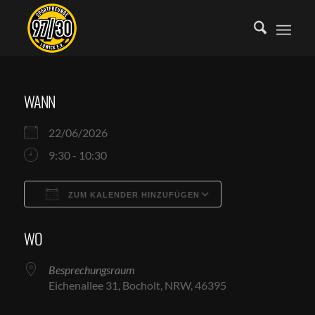
WANN
22/06/2026
9:30 - 10:30
ZUM KALENDER HINZUFÜGEN
ICS herunterladen
Google Kalende
WO
Besprechungsraum
Eichenallee 31, Bocholt, NRW, 46395