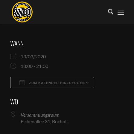
WANN
13/03/2020
18:00 - 21:00
ZUM KALENDER HINZUFÜGEN
ICS herunterladen
Google Kalende
WO
Versammlungsraum
Eichenallee 31, Bocholt