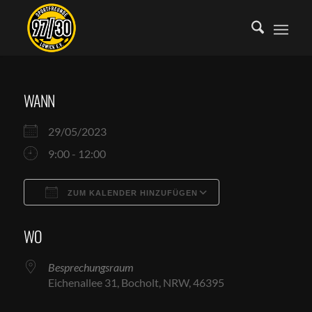
WANN
29/05/2023
9:00 - 12:00
ZUM KALENDER HINZUFÜGEN
ICS herunterladen
Google Kalende
WO
Besprechungsraum
Eichenallee 31, Bocholt, NRW, 46395