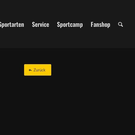
Sportarten
Service
Sportcamp
Fanshop
Zurück
Office 365
Outlook Live