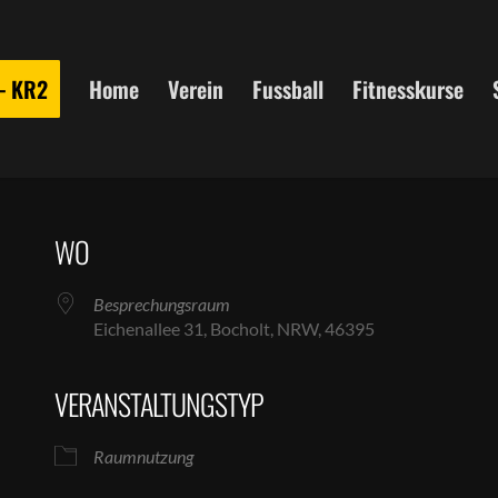
 – KR2
Home
Verein
Fussball
Fitnesskurse
WO
Besprechungsraum
Eichenallee 31, Bocholt, NRW, 46395
VERANSTALTUNGSTYP
le Kalender
iCalendar
Raumnutzung