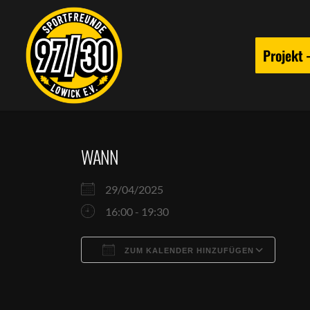
Projekt
WANN
29/04/2025
16:00 - 19:30
ZUM KALENDER HINZUFÜGEN
ICS herunterladen
Goog