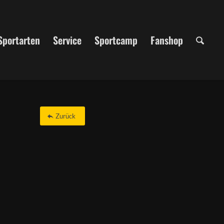
Sportarten
Service
Sportcamp
Fanshop
Zurück
Office 365
Outlook Live