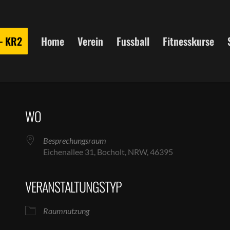
 – KR2
Home
Verein
Fussball
Fitnesskurse
WO
Besprechungsraum
Eichenallee 31, Bocholt, NRW, 46395
VERANSTALTUNGSTYP
le Kalender
iCalendar
Raumnutzung