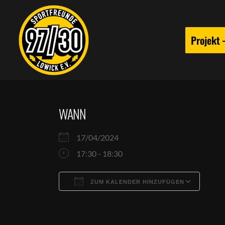
Projekt
WANN
17/04/2024
17:30 - 18:30
ZUM KALENDER HINZUFÜGEN
ICS herunterladen
Goog