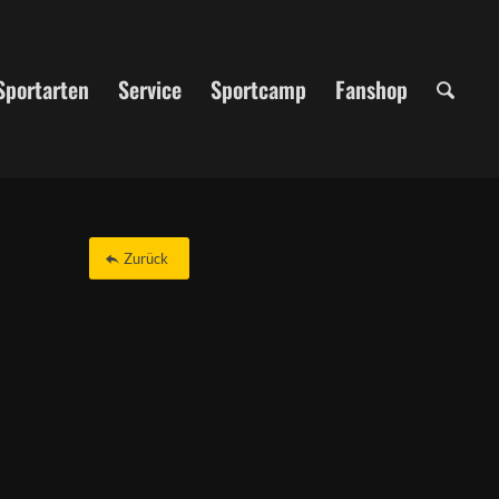
Sportarten
Service
Sportcamp
Fanshop
Zurück
Office 365
Outlook Live