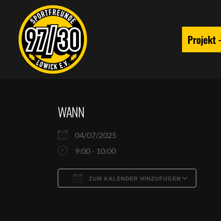
Projekt
WANN
04/07/2025
9:00 - 10:00
ZUM KALENDER HINZUFÜGEN
ICS herunterladen
Goog