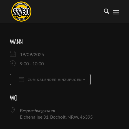
WANN
19/09/2025
9:00 - 10:00
ZUM KALENDER HINZUFÜGEN
ICS herunterladen
Google Kalende
WO
Besprechungsraum
Eichenallee 31, Bocholt, NRW, 46395