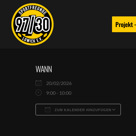
Projekt
WANN
20/02/2026
9:00 - 10:00
ZUM KALENDER HINZUFÜGEN
ICS herunterladen
Goog