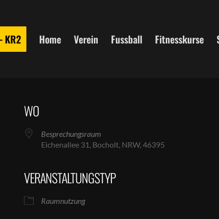
 – KR2
Home
Verein
Fussball
Fitnesskurse
WO
Besprechungsraum
Eichenallee 31, Bocholt, NRW, 46395
VERANSTALTUNGSTYP
le Kalender
iCalendar
Raumnutzung