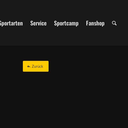
Sportarten
Service
Sportcamp
Fanshop
Zurück
Office 365
Outlook Live