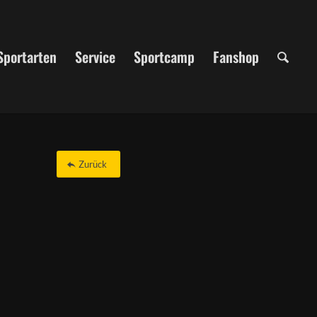
Sportarten
Service
Sportcamp
Fanshop
Zurück
Office 365
Outlook Live