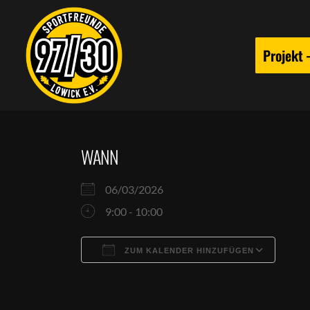
Projekt
WANN
06/03/2026
9:00 - 10:00
ZUM KALENDER HINZUFÜGEN
ICS herunterladen
Goog