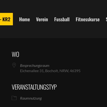
 – KR2
Home
Verein
Fussball
Fitnesskurse
WO
Besprechungsraum
Eichenallee 31, Bocholt, NRW, 46395
VERANSTALTUNGSTYP
le Kalender
iCalendar
Raumnutzung