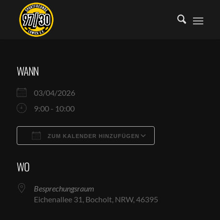
WANN
03/04/2026
9:00 - 10:00
ZUM KALENDER HINZUFÜGEN
ICS herunterladen
Google Kalende
WO
Besprechungsraum
Eichenallee 31, Bocholt, NRW, 46395