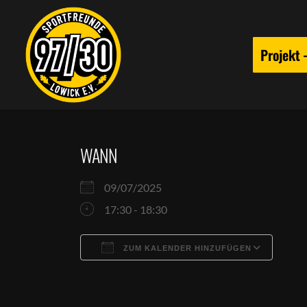
Projekt
WANN
09/07/2025
17:30 - 18:30
ZUM KALENDER HINZUFÜGEN
ICS herunterladen
Goog