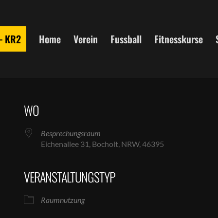
 – KR2
Home
Verein
Fussball
Fitnesskurse
WO
Besprechungsraum
Eichenallee 31, Bocholt, NRW, 46395
VERANSTALTUNGSTYP
le Kalender
iCalendar
Raumnutzung