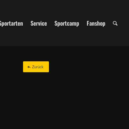
Sportarten
Service
Sportcamp
Fanshop
Zurück
Office 365
Outlook Live