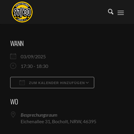
WANN
03/09/2025
17:30 - 18:30
ZUM KALENDER HINZUFÜGEN
ICS herunterladen
Google Kalende
WO
Besprechungsraum
Eichenallee 31, Bocholt, NRW, 46395