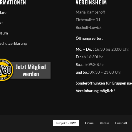
ORMATIONEN
VEREINSHEIM
Maria Kampshoff
lare
Eichenallee 31
kt
Bocholt-Lowick
ssum
Öffnungszeiten:
schutzerklärung
Mo. – Do. :
16:30 bis 23:00 Uhr,
Fr.:
ab 16:30Uhr
Sa.:
ab 09:30Uhr
und So.:
09:30 – 23:00 Uhr
Sonderöffnungen für Gruppen na
Vereinbarung möglich !
Projekt – KR2
Home
Verein
Fussball