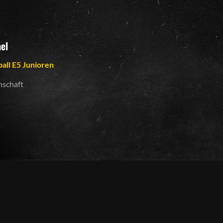
el
ball E5 Junioren
schaft