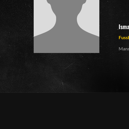
Isma
Fuss
Mann