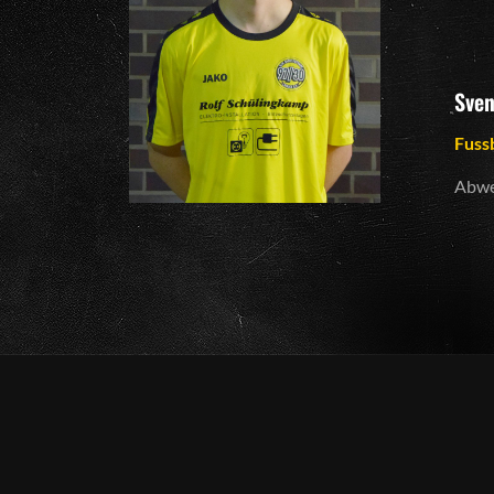
Sven
Fuss
Abw