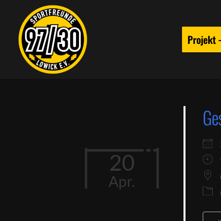
Projekt
Ges
20
Apr.