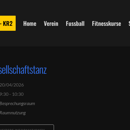
 – KR2
Home
Verein
Fussball
Fitnesskurse
ellschaftstanz
20/04/2026
9:30 - 10:30
Besprechungsraum
Raumnutzung