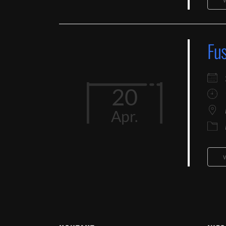
Fus
20
Apr.