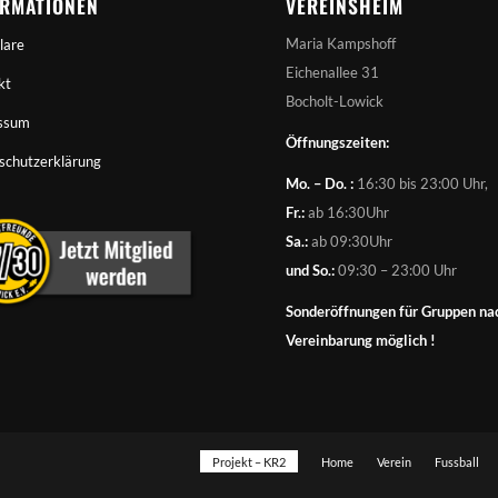
ORMATIONEN
VEREINSHEIM
Maria Kampshoff
lare
Eichenallee 31
kt
Bocholt-Lowick
ssum
Öffnungszeiten:
schutzerklärung
Mo. – Do. :
16:30 bis 23:00 Uhr,
Fr.:
ab 16:30Uhr
Sa.:
ab 09:30Uhr
und So.:
09:30 – 23:00 Uhr
Sonderöffnungen für Gruppen na
Vereinbarung möglich !
Projekt – KR2
Home
Verein
Fussball