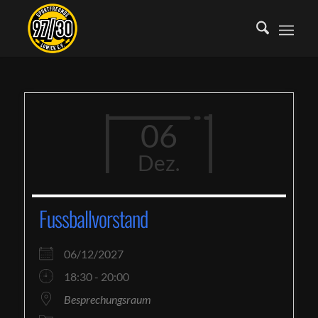
06
Dez.
Fussballvorstand
06/12/2027
18:30 - 20:00
Besprechungsraum