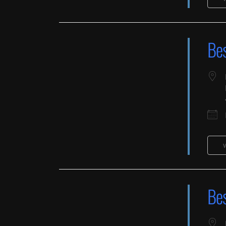
Be
Land
Orte mit vielen Veranstaltu
Be