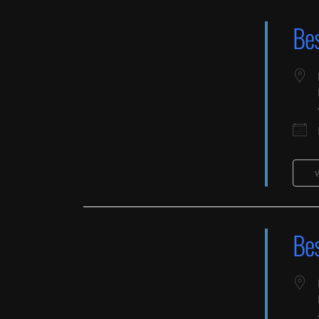
Be
Be