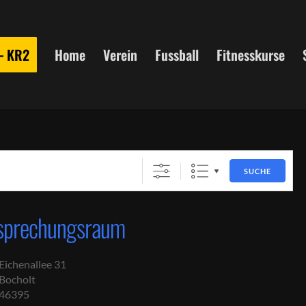
 – KR2
Home
Verein
Fussball
Fitnesskurse
SUCHE
sprechungsraum
Eichenallee 31
Bocholt
46395