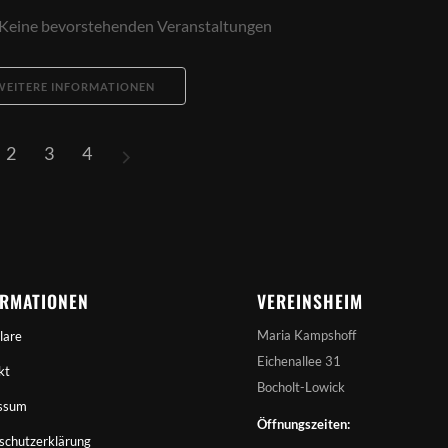
Keine bevorstehenden Veranstaltungen
WEITERE INFORMATIONEN
2
3
4
ORMATIONEN
VEREINSHEIM
Maria Kampshoff
lare
Eichenallee 31
kt
Bocholt-Lowick
ssum
Öffnungszeiten:
schutzerklärung