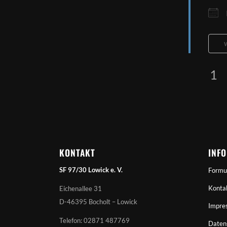
1
KONTAKT
INF
SF 97/30 Lowick e. V.
Formu
Konta
Eichenallee 31
D-46395 Bocholt – Lowick
Impre
Telefon: 02871 487769
Daten