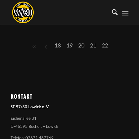
18
19
20
21
22
KONTAKT
SF 97/30 Lowick e. V.
Eichenallee 31
D-46395 Bocholt – Lowick
Telefon: 02871 487769