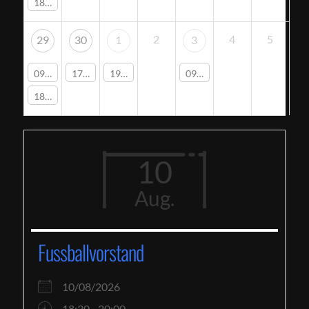
18:30 -
Fussballvorstand
2
4
5
29
30
1
3
09:30 -
Gesellschaftstanz
17:00 -
C1
19:00 -
B1
09:00 -
Yogakurs
18:30 -
Fussballvorstand
10
Aug.
Fussballvorstand
10/08/2026
18:30 - 20:00