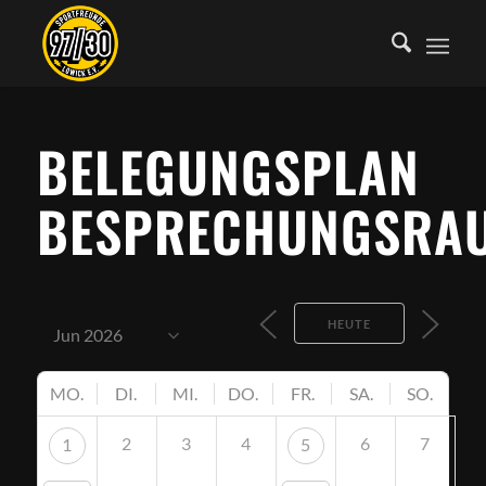
BELEGUNGSPLAN
BESPRECHUNGSRA
HEUTE
MO.
DI.
MI.
DO.
FR.
SA.
SO.
2
3
4
6
7
1
5