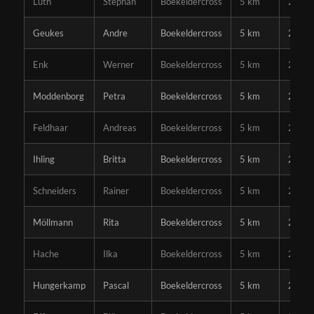
Lüth
Stephan
Boekeldercross
5 km
21:13
Geukes
Andre
Boekeldercross
5 km
22:20
Enk
Werner
Boekeldercross
5 km
22:22
Moddenborg
Petra
Boekeldercross
5 km
23:30
Feldhaar
Andreas
Boekeldercross
5 km
24:11
Ihling
Britta
Boekeldercross
5 km
24:22
Schneiders
Rainer
Boekeldercross
5 km
24:24
Möllmann
Rita
Boekeldercross
5 km
24:29
Hache
Ilka
Boekeldercross
5 km
26:20
Hungerkamp
Pascal
Boekeldercross
5 km
27:36