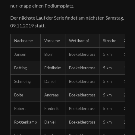
nur knapp einen Podiumsplatz.
Der nächste Lauf der Serie findet am nächsten Samstag,
09.11.2019 statt.
Nachname
Vorname
Wettkampf
Strecke
Zeit
Jansen
Björn
Boekeldercross
5 km
18:54
Betting
Friedhelm
Boekeldercross
5 km
19:25
Schmeing
Daniel
Boekeldercross
5 km
19:45
Bolte
Andreas
Boekeldercross
5 km
20:03
Robert
Frederik
Boekeldercross
5 km
20:13
Roggenkamp
Daniel
Boekeldercross
5 km
20:45