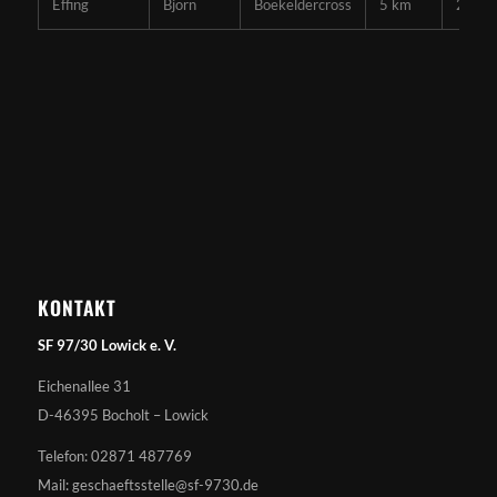
Effing
Björn
Boekeldercross
5 km
27:43
KONTAKT
SF 97/30 Lowick e. V.
Eichenallee 31
D-46395 Bocholt – Lowick
Telefon: 02871 487769
Mail: geschaeftsstelle@sf-9730.de