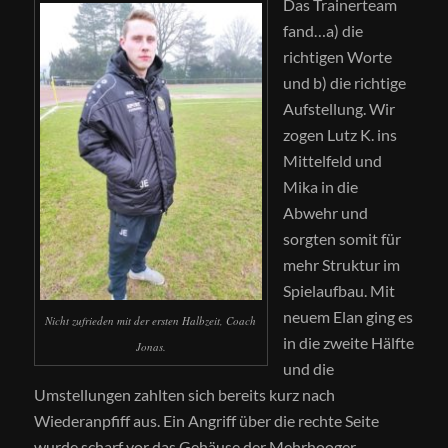
Das Trainerteam
fand…a) die
richtigen Worte
und b) die richtige
Aufstellung. Wir
zogen Lutz K. ins
Mittelfeld und
Mika in die
Abwehr und
sorgten somit für
mehr Struktur im
Spielaufbau. Mit
neuem Elan ging es
Nicht zufrieden mit der ersten Halbzeit, Coach
in die zweite Hälfte
Jonas.
und die
Umstellungen zahlten sich bereits kurz nach
Wiederanpfiff aus. Ein Angriff über die rechte Seite
wurde scharf vor das Gehäuse der Mehrhooger