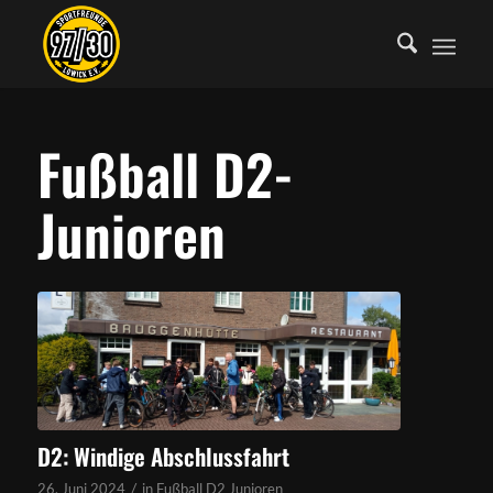
Fußball D2-
Junioren
D2: Windige Abschlussfahrt
/
26. Juni 2024
in
Fußball D2 Junioren