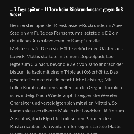
… 7 Tage später – 11 Tore beim Rückrundenstart gegen SuS
Wesel
Beim ersten Spiel der Kreisklassen-Rückrunde, im Aue-
Stadion am Fuße des Fernsehturms, setzte die D2 ein
deutliches Ausrufezeichen im Kampf um die
Meisterschaft. Die erste Hälfte gehörte den Gästen aus
Lowick. Mattis startete mit einem Doppelpack, Leo
legte zum 0:3 nach, bevor die Zeit von Jano anbrach der
bis zur Halbzeit mit einem Triple auf 0:6 erhöhte. Das
gesamte Team zeigte ein beachtliche Leistung. Mit
tollen Kombinationen spielten sie den Gegner förmlich
schwindelig. Nach Wiederanpfiff zeigten die Weseler
Charakter und verteidigten sich mit allen Mitteln. So
kamen sie auch diverse Male in der Lowicker Hälfte zum
Abschluß, doch Rigo hielt mit seinen Paraden den
Kasten sauber. Den weiteren Torreigen startete Mattis
indem er cool den Ball mit der Hacke in den