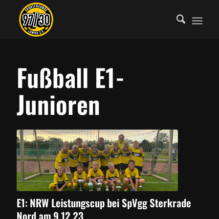
Fußball E1-
Junioren
E1: NRW Leistungscup bei SpVgg Sterkrade
Nord am 9.12.23