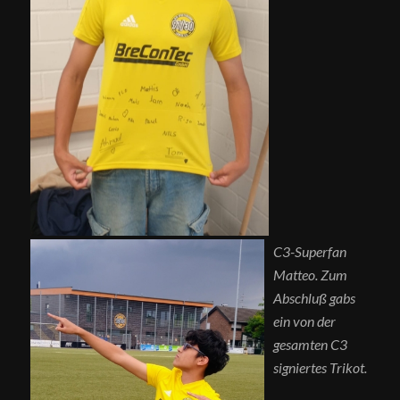
C3-Superfan
Matteo. Zum
Abschluß gabs
ein von der
gesamten C3
signiertes Trikot.