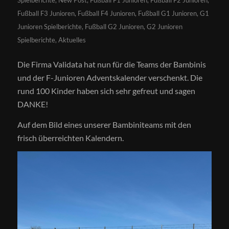
Spielberichte
,
New Post
,
Fußball F1 Junioren
,
Fußball F2 Junioren
,
Fußball F3 Junioren
,
Fußball F4 Junioren
,
Fußball G1 Junioren
,
G1
Junioren Spielberichte
,
Fußball G2 Junioren
,
G2 Junioren
Spielberichte
,
Aktuelles
Die Firma Validata hat nun für die Teams der Bambinis
und der F-Junioren Adventskalender verschenkt. Die
rund 100 Kinder haben sich sehr gefreut und sagen
DANKE!
Auf dem Bild eines unserer Bambiniteams mit den
frisch überreichten Kalendern.