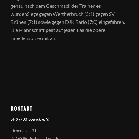
genau nach dem Geschmack der Trainer
,
es
wurde
n
Siege gegen
Wertherbruch
(5:1) gegen SV
Brünen
(7:1) sowie gegen DJK
Barlo
(7:0) eingefahren.
Die Mannschaft peilt
auf jeden Fall
die obere
Tabellenspitze mit an.
KONTAKT
SF 97/30 Lowick e. V.
Eichenallee 31
D-46395 Bocholt – Lowick