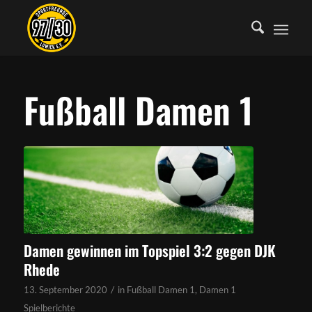
Fußball Damen 1
Damen gewinnen im Topspiel 3:2 gegen DJK
Rhede
/
13. September 2020
in
Fußball Damen 1
,
Damen 1
Spielberichte