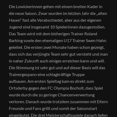
Die
Lowickerinnen
gehen mit einem breiten Kader in
die neue Saison. Zwar wurden
i
m letzten Jah
r
die „alten
Hasen“
fast
alle Verabschiedet
, aber aus der eigenen
Jugend sind insgesamt 10 Spielerinnen dazugestoßen.
Das Team wird mit dem bisherigen Trainer Roland
Barking
sowie den ehemaligen U17 Trainer Swen Hahn
geleitet.
Die ersten zwei Monate haben schon gezeigt,
dass sich das verjüngte Team sehr gut versteht und man
in naher Zukunft auch einiges erreichen kann und will.
Die Stimmung ist sehr gut und auf dieser Basis will das
Trainergespann eine schlagkräftige Truppe
aufbauen. Am ersten Spieltag kam es direkt zum
Ortsderby gegen den FC Olympia Bocholt, dass Spiel
wurde durch die zu geringe Chancenverwertung
verloren. Danach wurde trotzdem zusammen mit Eltern
Freunde und Fans grillt und
somit
der Saisonstart
eingeläutet. Die
drei
Meisterschaftsspiele danach liefen