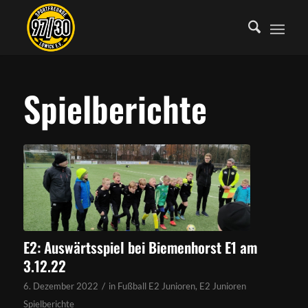
Spielberichte
E2: Auswärtsspiel bei Biemenhorst E1 am
3.12.22
/
6. Dezember 2022
in
Fußball E2 Junioren
,
E2 Junioren
Spielberichte