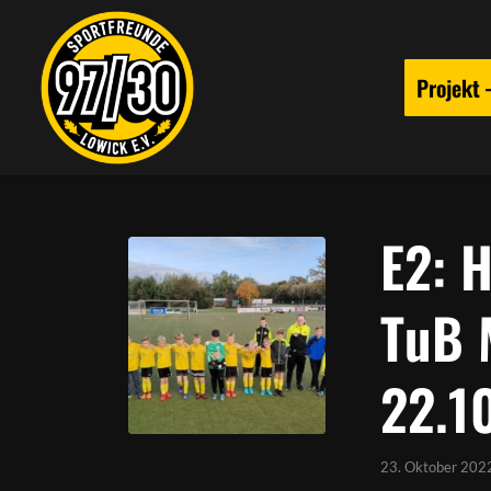
Projekt
E2: 
TuB 
22.1
23. Oktober 202