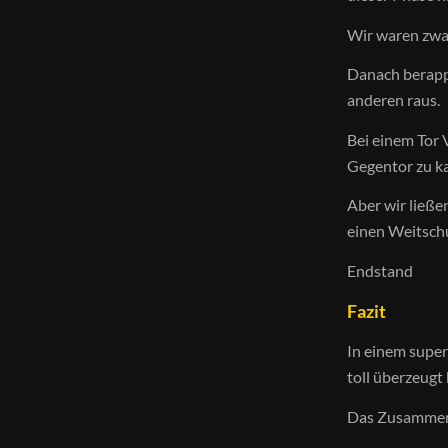
Wir waren zwa
Danach berappe
anderen raus.
Bei einem Tor 
Gegentor zu k
Aber wir ließe
einen Weitschu
Endstand
Fazit
In einem super 
toll überzeugt
Das Zusammensp