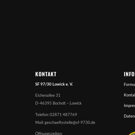
KONTAKT
INF
SF 97/30 Lowick e. V.
Formu
Konta
Eichenallee 31
D-46395 Bocholt – Lowick
Impre
Telefon: 02871 487769
Daten
Mail: geschaeftsstelle@sf-9730.de
Öffnungszeiten: