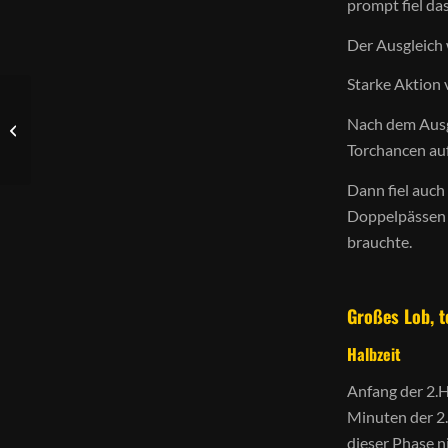
prompt fiel das
Der Ausgleich 
Starke Aktion
E2: Auswärts bei
Nach dem Ausgl
Borussia Bocholt E2
Torchancen au
03.09.22
Dann fiel auch
Doppelpässen s
brauchte.
Großes Lob, t
Halbzeit
Anfang der 2.Hä
Minuten der 2.
dieser Phase ni