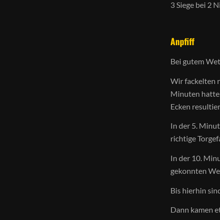
3 Siege bei 2 
Anpfiff
Bei gutem Wet
Wir fackelten n
Minuten hatten
Ecken resultie
In der 5. Minu
richtige Torge
In der 10. Min
gekonnten Wei
Bis hierhin si
Dann kamen et