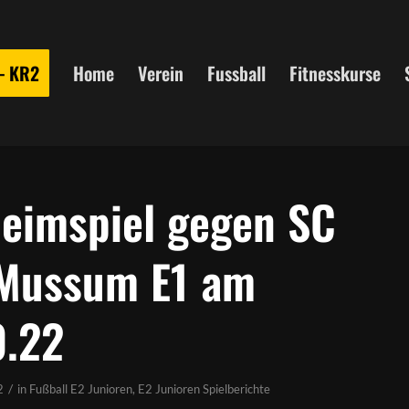
 – KR2
Home
Verein
Fussball
Fitnesskurse
Heimspiel gegen SC
Mussum E1 am
0.22
/
2
in
Fußball E2 Junioren
,
E2 Junioren Spielberichte