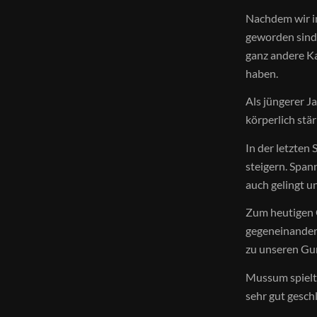
Nachdem wir in
geworden sind,
ganz andere K
haben.
Als jüngerer 
körperlich stä
In der letzten
steigern. Span
auch gelingt u
Zum heutigen 
gegeneinander.
zu unseren Gu
Mussum spielte
sehr gut gesch