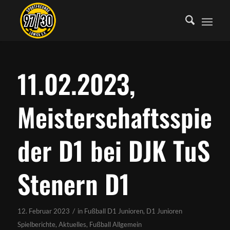
11.02.2023,
Meisterschaftsspiel
der D1 bei DJK TuS
Stenern D1
/
12. Februar 2023
in
Fußball D1 Junioren
,
D1 Junioren
Spielberichte
,
Aktuelles
,
Fußball Allgemein