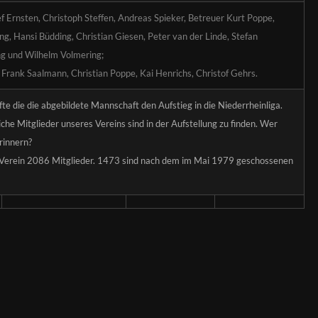
sef Ernsten, Christoph Steffen, Andreas Spieker, Betreuer Kurt Poppe,
, Hansi Büdding, Christian Giesen, Peter van der Linde, Stefan
g und Wilhelm Volmering;
, Frank Saalmann, Christian Poppe, Kai Henrichs, Christof Gehrs.
te die die abgebildete Mannschaft den Aufstieg in die Niederrheinliga.
iche Mitglieder unseres Vereins sind in der Aufstellung zu finden. Wer
rinnern?
 Verein 2086 Mitglieder. 1473 sind nach dem im Mai 1979 geschossenen