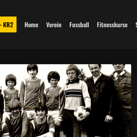
 – KR2
Home
Verein
Fussball
Fitnesskurse