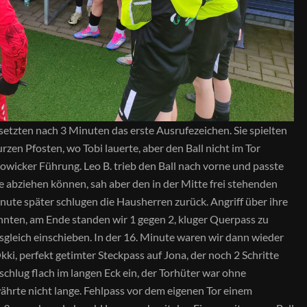
etzten nach 3 Minuten das erste Ausrufezeichen. Sie spielten
urzen Pfosten, wo Tobi lauerte, aber den Ball nicht im Tor
Lowicker Führung. Leo B. trieb den Ball nach vorne und passte
te abziehen können, sah aber den in der Mitte frei stehenden
nute später schlugen die Hausherren zurück. Angriff über ihre
onnten, am Ende standen wir 1 gegen 2, kluger Querpass zu
gleich einschieben. In der 16. Minute waren wir dann wieder
Okki, perfekt getimter Steckpass auf Jona, der noch 2 Schritte
 schlug flach im langen Eck ein, der Torhüter war ohne
hrte nicht lange. Fehlpass vor dem eigenen Tor einem