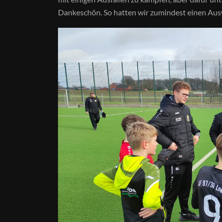
Dankeschön. So hatten wir zumindest einen Ausw