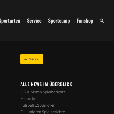
Sportarten
Service
Sportcamp
Fanshop
Zurück
ALLE NEWS IM ÜBERBLICK
D5 Junioren Spielberichte
HIstorie
Fußball E1 Junioren
E1 Junioren Spielberichte