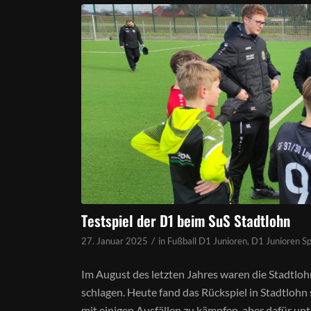
Testspiel der D1 beim SuS Stadtlohn
/
27. Januar 2025
in
Fußball D1 Junioren
,
D1 Junioren Sp
Im August des letzten Jahres waren die Stadtlohn
schlagen. Heute fand das Rückspiel in Stadtlohn s
mit einigen Ausfällen zu kämpfen, aber dafür unt