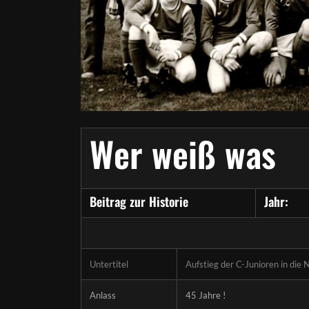
Wer weiß was
Beitrag zur Historie
Jahr:
Untertitel
Aufstieg der C-Junioren in die 
Anlass
45 Jahre !