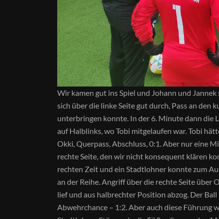
Wir kamen gut ins Spiel und Johann und Jannek s
sich über die linke Seite gut durch, Pass an den k
unterbringen konnte. In der 6. Minute dann die 
auf Halblinks, wo Tobi mitgelaufen war. Tobi hät
Okki, Querpass, Abschluss, 0:1. Aber nur eine Mi
rechte Seite, den wir nicht konsequent klären k
rechten Zeit und ein Stadtlohner konnte zum Aus
an der Reihe. Angriff über die rechte Seite über 
lief und aus halbrechter Position abzog. Der Ball
Abwehrchance – 1:2. Aber auch diese Führung wä