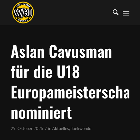
Aslan Cavusman
für die U18
Europameisterschaf
nominiert
/
29. Oktober 2025
in
Aktuelles
,
Taekwondo