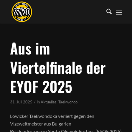
Aus im
Viertelfinale der
EYOF 2025
/
31. Juli 2025
in
Aktuelles
,
Taekwondo
Lowicker Taekwondoka verliert gegen den
Vizeweltmeister aus Bulgarien
Bei dem European Youth Olympic Festival (EYOF 2025)